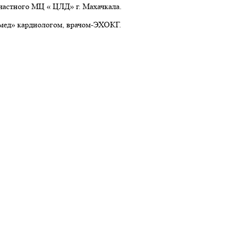
 частного МЦ « ЦЛД» г. Махачкала.
мед» кардиологом, врачом-ЭХОКГ.