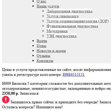
О нас
Наши услуги
Лабораторная диагностика
Услуги гинеколога
Услуги оториноларингология (ЛОР)
Функциональная диагностика
Медсправки
УЗИ диагностика
Врачи
Цены
Новости и акции
Отзывы
Контакты
Цены и услуги представленные на сайте, носят информационн
узнать в регистратуре колл-центра:
89884515151
.
H009 Биопсия 5 категории сложности без дополнительных мето
эктодермальные; менингососудистые; эндокринные и нейро-э
2350,00 р.
Записаться
Запишитесь прямо сейчас и приходите без очереди!
Записа
Остались вопросы? Напишите нам!