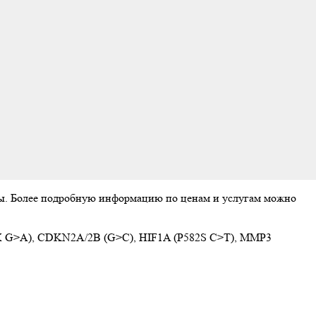
аты. Более подробную информацию по ценам и услугам можно
2X G>A), CDKN2A/2B (G>C), HIF1A (P582S C>T), MMP3