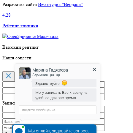
Разработка сайта
Веб-студия “Вердана”
4.28
Рейтинг клиники
Высокий рейтинг
Наши соцсети
Марина Гаджиева
Администратор
Здравствуйте!
Могу записать Вас к врачу на
удобное для вас время.
Марина Гаджиева
печатает...
Запись на прием
Мы онлайн, задавайте вопросы!