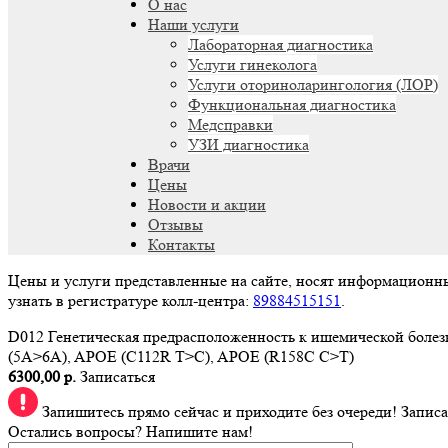
О нас
Наши услуги
Лабораторная диагностика
Услуги гинеколога
Услуги оториноларингология (ЛОР)
Функциональная диагностика
Медсправки
УЗИ диагностика
Врачи
Цены
Новости и акции
Отзывы
Контакты
Цены и услуги представленные на сайте, носят информационн
узнать в регистратуре колл-центра:
89884515151
.
D012 Генетическая предрасположенность к ишемической бол
(5А>6А), APOE (C112R T>C), APOE (R158C C>T)
6300,00 р.
Записаться
Запишитесь прямо сейчас и приходите без очереди!
Записа
Остались вопросы? Напишите нам!