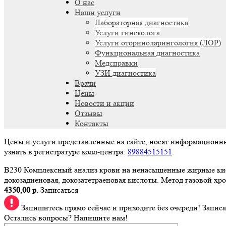
О нас
Наши услуги
Лабораторная диагностика
Услуги гинеколога
Услуги оториноларингология (ЛОР)
Функциональная диагностика
Медсправки
УЗИ диагностика
Врачи
Цены
Новости и акции
Отзывы
Контакты
Цены и услуги представленные на сайте, носят информационн
узнать в регистратуре колл-центра:
89884515151
.
B230 Комплексный анализ крови на ненасыщенные жирные кис
докозадиеновая, докозатетраеновая кислоты. Метод газовой х
4350,00 р.
Записаться
Запишитесь прямо сейчас и приходите без очереди!
Записа
Остались вопросы? Напишите нам!