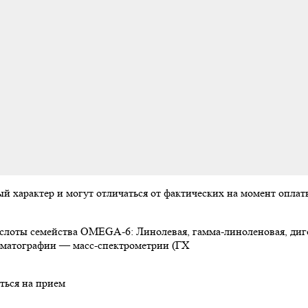
ый характер и могут отличаться от фактических на момент опл
лоты семейства OMEGA-6: Линолевая, гамма-линоленовая, диго
роматографии — масс-спектрометрии (ГХ
ться на прием