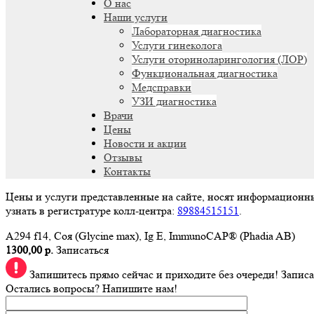
О нас
Наши услуги
Лабораторная диагностика
Услуги гинеколога
Услуги оториноларингология (ЛОР)
Функциональная диагностика
Медсправки
УЗИ диагностика
Врачи
Цены
Новости и акции
Отзывы
Контакты
Цены и услуги представленные на сайте, носят информационн
узнать в регистратуре колл-центра:
89884515151
.
A294 f14, Соя (Glycine max), Ig E, ImmunoCAP® (Phadia AB)
1300,00 р.
Записаться
Запишитесь прямо сейчас и приходите без очереди!
Записа
Остались вопросы? Напишите нам!