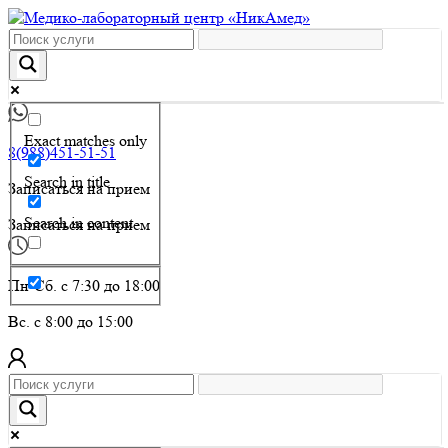
Exact matches only
8(988)451-51-51
Search in title
Записаться на прием
Search in content
Записаться на прием
Пн-Сб. с 7:30 до 18:00
Вс. с 8:00 до 15:00