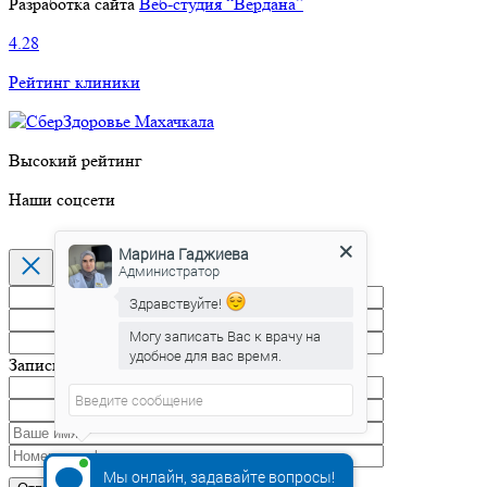
Разработка сайта
Веб-студия “Вердана”
4.28
Рейтинг клиники
Высокий рейтинг
Наши соцсети
Марина Гаджиева
Администратор
Здравствуйте!
Могу записать Вас к врачу на
удобное для вас время.
Марина Гаджиева
печатает...
Запись на прием
Мы онлайн, задавайте вопросы!