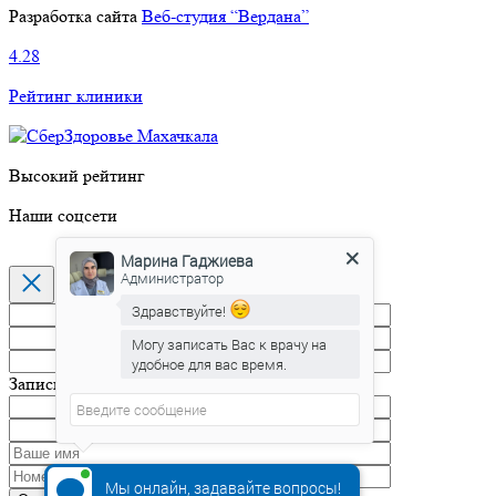
Разработка сайта
Веб-студия “Вердана”
4.28
Рейтинг клиники
Высокий рейтинг
Наши соцсети
Марина Гаджиева
Администратор
Здравствуйте!
Могу записать Вас к врачу на
удобное для вас время.
Марина Гаджиева
печатает...
Запись на прием
Мы онлайн, задавайте вопросы!